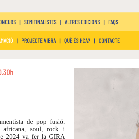
CONCURS
|
SEMIFINALISTES
|
ALTRES EDICIONS
|
FAQS
MACIÓ
|
PROJECTE VIBRA
|
QUÈ ÉS HCA?
|
CONTACTE
0.30h
umentista de pop fusió.
 africana, soul, rock i
 de 2024 va fer la GIRA